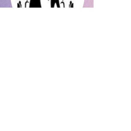
养老居民计划
作为筹集资金筹集的一部分，我们正
在推出一个“认养居民计划”，即组织/
人捐赠可以每月 RM500.00 来领养养
老院的居民。病历可以每月、每半年
或每年。
该方案的目标是支付老人院的运行费
用和维修费用。
本老人院即将项目的参与发布正式收
据，作为验收证明。